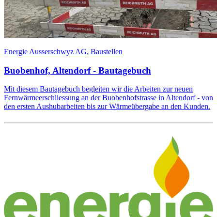
Energie Ausserschwyz AG, Baustellen
Buobenhof, Altendorf - Bautagebuch
Mit diesem Bautagebuch begleiten wir die Arbeiten zur neuen
Fernwärmeerschliessung an der Buobenhofstrasse in Altendorf - von
den ersten Aushubarbeiten bis zur Wärmeübergabe an den Kunden.