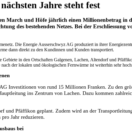
ächsten Jahre steht fest
ken March und Höfe jährlich einen Millionenbetrag in
chtung des bestehenden Netzes. Bei der Erschliessung
rmenetz. Die Energie Ausserschwyz AG produziert in ihrer Energiezen
rme dann direkt zu den Kundinnen und Kunden transportiert.
he Gebiete in den Ortschaften Galgenen, Lachen, Altendorf und Pfäffi
 nach der lokalen und ökologischen Fernwärme ist weiterhin sehr hoch
genen
AG Investitionen von rund 15 Millionen Franken. Zu den gröss
 Hauptleitung ins Zentrum von Lachen. Dazu kommen zahlreich
rf und Pfäffikon geplant. Zudem wird an der Transportleitun
 pro Jahr reduzieren.
usbaus bei