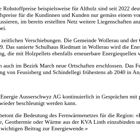
Rohstoffpreise beispielsweise für Altholz sind seit 2022 deu
aufspreise für die Kundinnen und Kunden nur gemäss einem vo
sieren, im bereits erstellten Netz weitere Liegenschaften a
ei.
eitlichen Verschiebungen. Die Gemeinde Wollerau und der Or
9. Das sanierte Schulhaus Riedmatt in Wollerau wird die En
, die mit Holzpellets ebenfalls erneuerbare Energiequellen 
en auch im Bezirk March neue Ortschaften erschlossen. Das 
ung von Feusisberg und Schindellegi frühestens ab 2040 in 
 Energie Ausserschwyz AG kontinuierlich in Gesprächen mit p
wieder beschleunigt werden kann.
betont die Bedeutung des Fernwärmenetzes für die Region: «
Geothermie oder Wärme aus der KVA Linth einzubinden und is
n wichtigen Beitrag zur Energiewende.»