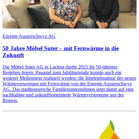
Energie Ausserschwyz AG
E
50 Jahre Möbel Suter – mit Fernwärme in die
Zukunft
E
u
Die Möbel Suter AG in Lachen durfte 2025 ihr 50-jähriges
u
Bestehen feiern. Passend zum Jubiläumsjahr konnte auch ein
weiterer Meilenstein realisiert werden: die Inbetriebnahme der neuen
Wärmeversorgung mit Fernwärme von der Energie Ausserschwyz
AG. Das traditionsreiche Familienunternehmen setzt damit auf eine
nachhaltige und zukunftsorientierte Wärmeversorgung aus der
Region.