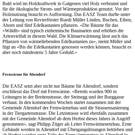
Bald wird im Holzkraftwerk in Galgenen viel Holz verbrannt und
für die ökologische Strom- und Wärmeproduktion genutzt. Vor der
Holznutzung braucht es Aufforstung. Das EASZ Team durfte unter
der Leitung von Revierförster Ruedi Müller Linden, Buchen, Eiben,
Ahorn und fünf Edelkastanien pflanzen. «Die Bäume für das
«Wäldli» sind typisch einheimische Baumarten und erhöhen die
Artenvielfalt in diesem Wald. Die Klimaerwärmung lässt auch das
Pflanzen von wärmeliebenden Edelkastanien zu», meint Müller und
fügt an «Bis die Edelkastanien genossen werden können, braucht es
aber noch mindestens 5 Jahre Geduld.»
Fernwärme für Altendorf
Die EASZ setzt aber nicht nur Bäume für Altendorf, sondern
erschliesst das Dorf mit Fernwärme. «Bereits wurden 900 m
Leitungen in der Breitenstrasse, der Steinegg und der Burggasse
verbaut. In den kommenden Wochen startet zusammen mit der
Gemeinde Altendorf der Fernwärmebau und die Strassensanierung
in der Tiergartenstrasse. Die Letzistrasse wird ebenfalls zusammen
mit der Gemeinde Altendorf ab dem Herbst dieses Jahres in Angriff
genommen», sagt Philipp Züger als Leiter Fernwärmenetzbau. Erste
Gebäude werden in Altendorf mit Übergangslösungen betrieben und
ab Herbst werden erste Teile des Fernwärmenetzes in Altendorf in