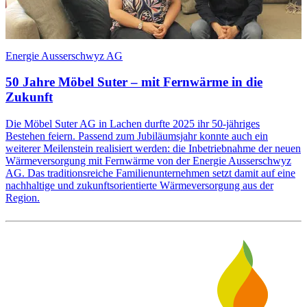
Energie Ausserschwyz AG
E
50 Jahre Möbel Suter – mit Fernwärme in die
Zukunft
E
u
Die Möbel Suter AG in Lachen durfte 2025 ihr 50-jähriges
u
Bestehen feiern. Passend zum Jubiläumsjahr konnte auch ein
weiterer Meilenstein realisiert werden: die Inbetriebnahme der neuen
Wärmeversorgung mit Fernwärme von der Energie Ausserschwyz
AG. Das traditionsreiche Familienunternehmen setzt damit auf eine
nachhaltige und zukunftsorientierte Wärmeversorgung aus der
Region.